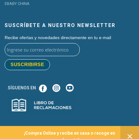
EBABY CHINA
SUSCRÍBETE A NUESTRO NEWSLETTER
Recibe ofertas y novedades directamente en tu e-mail
SÍGUENOS EN
¡Compra Online y recibe en casa o recoge en
2020 Ebaby Perú | Todos los derechos reservados