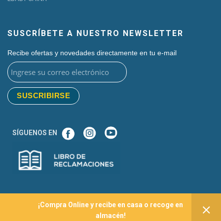
SUSCRÍBETE A NUESTRO NEWSLETTER
Recibe ofertas y novedades directamente en tu e-mail
SÍGUENOS EN
¡Compra Online y recibe en casa o recoge en
2020 Ebaby Perú | Todos los derechos reservados
almacén!